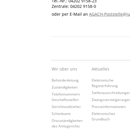
Tel.-Nr.: 04202 9158-23
Zentrale: 04202 9158-0
oder per E-Mail an
AGACH-Poststelle@ju
Wir über uns
Aktuelles
Behördenleitung
Elektronische
Registerführung
Zuständigkeiten
Stellenausschreibunge
Telefonnummern
Geschäftsstellen
Zwangsversteigerunge
Gerichtsvollzieher
Presseinformationen
Schiedsamt
Elektronisches
Grundbuch
Ortzuständigkeiten
des Amtsgerichts